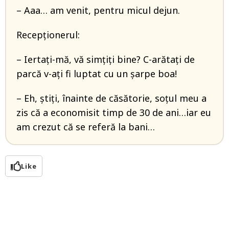
– Aaa… am venit, pentru micul dejun.
Recepționerul:
– Iertați-mă, vă simțiți bine? C-arătați de
parcă v-ați fi luptat cu un șarpe boa!
– Eh, știți, înainte de căsătorie, soțul meu a
zis că a economisit timp de 30 de ani…iar eu
am crezut că se referă la bani…
Like