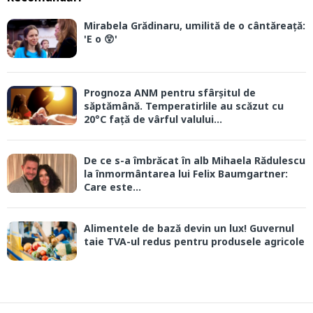
Mirabela Grădinaru, umilită de o cântăreață:
'E o 😲'
Prognoza ANM pentru sfârșitul de
săptămână. Temperatirlile au scăzut cu
20°C față de vârful valului...
De ce s-a îmbrăcat în alb Mihaela Rădulescu
la înmormântarea lui Felix Baumgartner:
Care este...
Alimentele de bază devin un lux! Guvernul
taie TVA-ul redus pentru produsele agricole