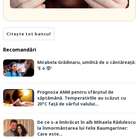
Citește tot bancul
Recomandări
Mirabela Grădinaru, umilită de o cântăreață:
'E o 😲'
Prognoza ANM pentru sfârșitul de
săptămână. Temperatirlile au scăzut cu
20°C față de vârful valului...
De ce s-a îmbrăcat în alb Mihaela Rădulescu
la înmormântarea lui Felix Baumgartner:
Care este...