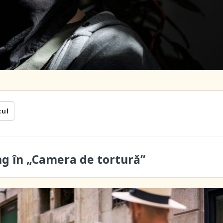
cul
ung în „Camera de tortură”