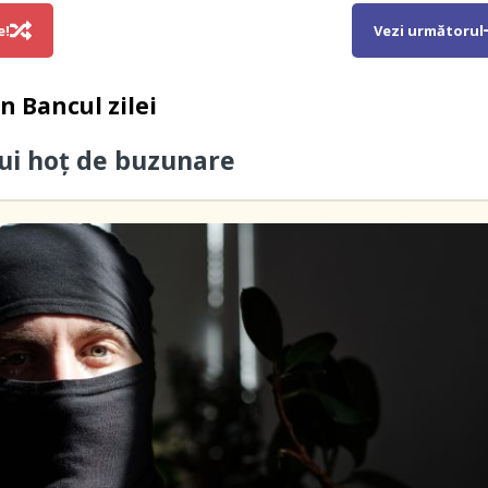
e!
Vezi următorul
in
Bancul zilei
ui hoţ de buzunare