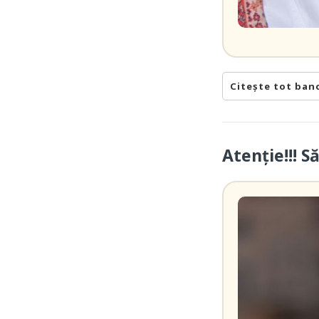
Citește tot ban
Atenție!!! S