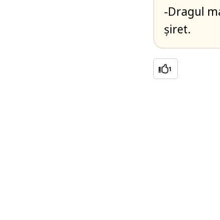
-Dragul ma
șiret.
1