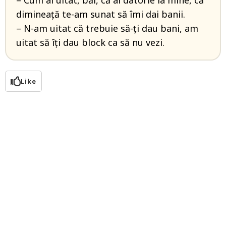
– Cum ai uitat, băi, că ai datorie la mine, că
dimineață te-am sunat să îmi dai banii.
– N-am uitat că trebuie să-ți dau bani, am
uitat să îți dau block ca să nu vezi.
Like