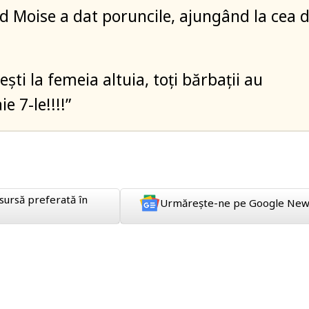
d Moise a dat poruncile, ajungând la cea 
ști la femeia altuia, toți bărbații au
ie 7-le!!!!”
sursă preferată în
Urmărește-ne pe Google New