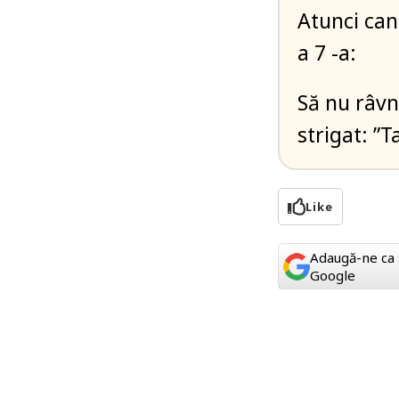
Atunci can
a 7 -a:
Să nu râvne
strigat: ”Ta
Like
Adaugă-ne ca 
Google