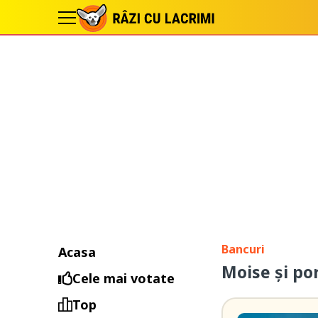
Bancuri
Acasa
Moise şi po
Cele mai votate
Top