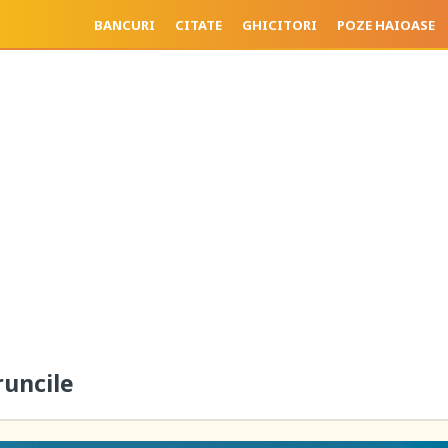
BANCURI
CITATE
GHICITORI
POZE HAIOASE
runcile