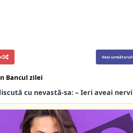
e!
Vezi următorul
in
Bancul zilei
iscută cu nevastă-sa: – Ieri aveai nervi