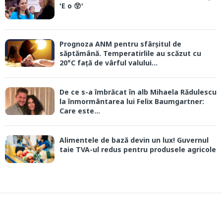
'E o 😲'
Prognoza ANM pentru sfârșitul de
săptămână. Temperatirlile au scăzut cu
20°C față de vârful valului...
De ce s-a îmbrăcat în alb Mihaela Rădulescu
la înmormântarea lui Felix Baumgartner:
Care este...
Alimentele de bază devin un lux! Guvernul
taie TVA-ul redus pentru produsele agricole