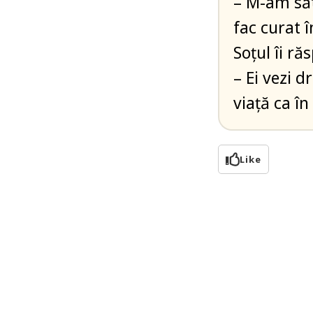
– M-am săt
fac curat 
Soțul îi ră
– Ei vezi d
viață ca în
Like