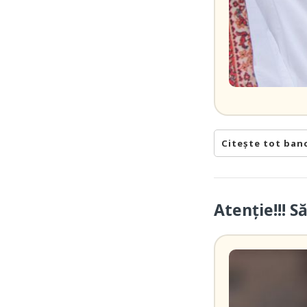
Citește tot ban
Atenție!!! S