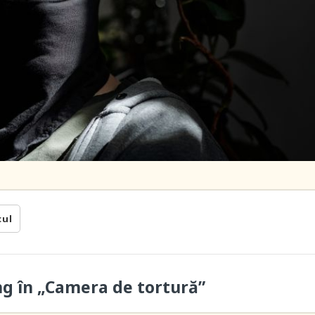
cul
ung în „Camera de tortură”