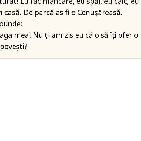
urat! Eu fac mâncare, eu spăl, eu calc, eu
în casă. De parcă as fi o Cenușăreasă.
spunde:
raga mea! Nu ți-am zis eu că o să îți ofer o
 povești?