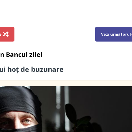
e!
Vezi următorul
in
Bancul zilei
ui hoţ de buzunare