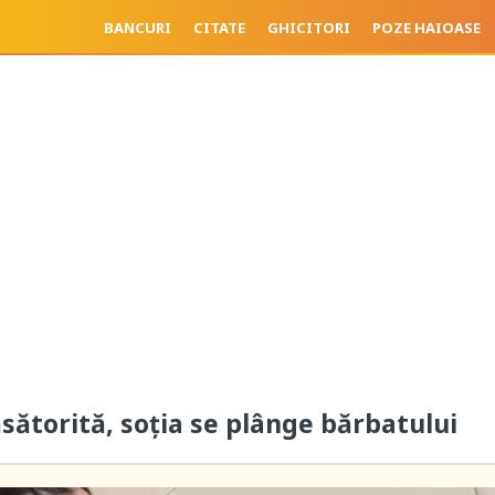
BANCURI
CITATE
GHICITORI
POZE HAIOASE
sătorită, soția se plânge bărbatului