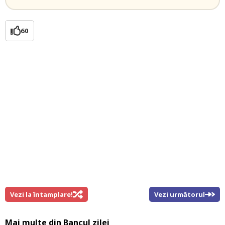
60
Vezi la întamplare!
Vezi următorul
Mai multe din
Bancul zilei