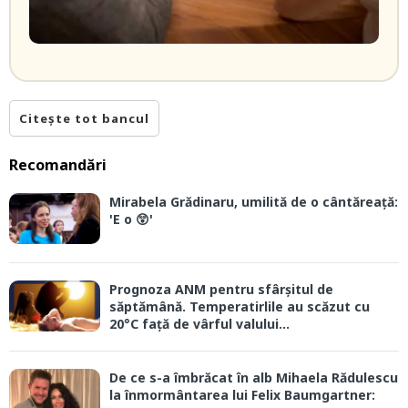
Citește tot bancul
Recomandări
Mirabela Grădinaru, umilită de o cântăreață:
'E o 😲'
Prognoza ANM pentru sfârșitul de
săptămână. Temperatirlile au scăzut cu
20°C față de vârful valului...
De ce s-a îmbrăcat în alb Mihaela Rădulescu
la înmormântarea lui Felix Baumgartner: