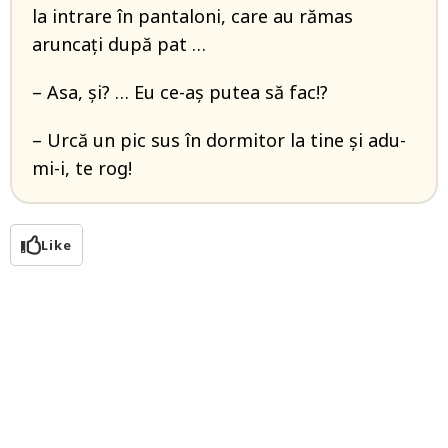
la intrare în pantaloni, care au rămas
aruncaţi după pat …
– Asa, şi? … Eu ce-aş putea să fac!?
– Urcă un pic sus în dormitor la tine şi adu-
mi-i, te rog!
Like