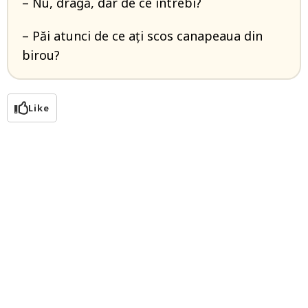
– Nu, dragă, dar de ce întrebi?
– Păi atunci de ce ați scos canapeaua din
birou?
Like