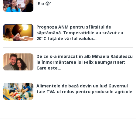
'E o 😲'
Prognoza ANM pentru sfârșitul de
săptămână. Temperatirlile au scăzut cu
20°C față de vârful valului...
De ce s-a îmbrăcat în alb Mihaela Rădulescu
la înmormântarea lui Felix Baumgartner:
Care este...
Alimentele de bază devin un lux! Guvernul
taie TVA-ul redus pentru produsele agricole