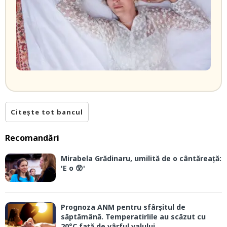
Citește tot bancul
Recomandări
Mirabela Grădinaru, umilită de o cântăreață:
'E o 😲'
Prognoza ANM pentru sfârșitul de
săptămână. Temperatirlile au scăzut cu
20°C față de vârful valului...