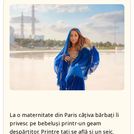
La o maternitate din Paris câțiva bărbați îi
privesc pe bebeluși printr-un geam
despărțitor. Printre tați se află și un șeic.