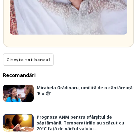
Citește tot bancul
Recomandări
Mirabela Grădinaru, umilită de o cântăreață:
'E o 😲'
Prognoza ANM pentru sfârșitul de
săptămână. Temperatirlile au scăzut cu
20°C față de vârful valului...