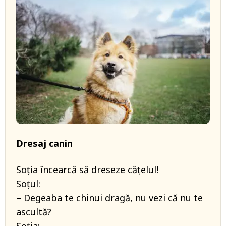
Dresaj canin
Soția încearcă să dreseze cățelul!
Soțul:
– Degeaba te chinui dragă, nu vezi că nu te
ascultă?
Soția: