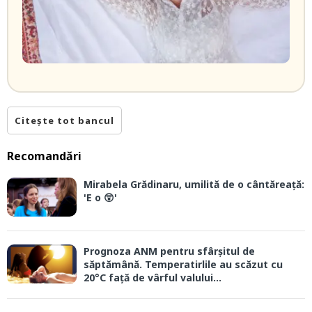
Citește tot bancul
Recomandări
Mirabela Grădinaru, umilită de o cântăreață:
'E o 😲'
Prognoza ANM pentru sfârșitul de
săptămână. Temperatirlile au scăzut cu
20°C față de vârful valului...