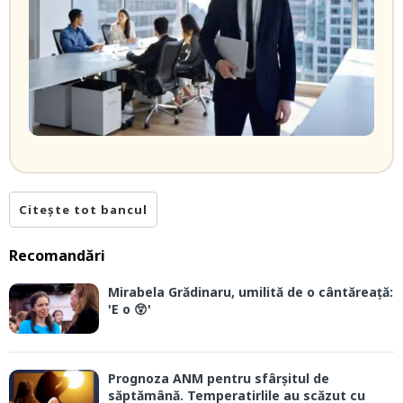
Citește tot bancul
Recomandări
Mirabela Grădinaru, umilită de o cântăreață:
'E o 😲'
Prognoza ANM pentru sfârșitul de
săptămână. Temperatirlile au scăzut cu