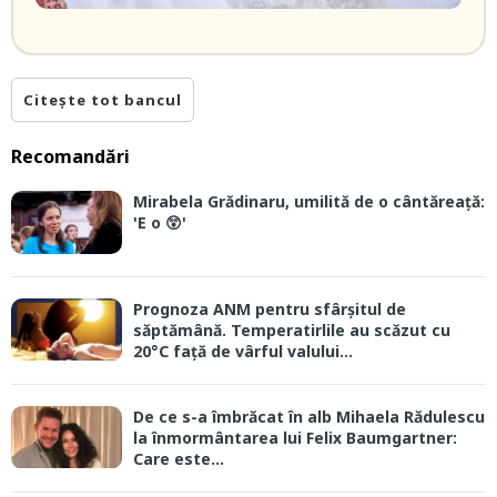
Citește tot bancul
Recomandări
Mirabela Grădinaru, umilită de o cântăreață:
'E o 😲'
Prognoza ANM pentru sfârșitul de
săptămână. Temperatirlile au scăzut cu
20°C față de vârful valului...
De ce s-a îmbrăcat în alb Mihaela Rădulescu
la înmormântarea lui Felix Baumgartner:
Care este...