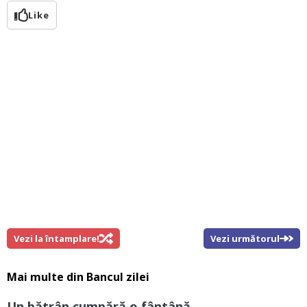
Like
Vezi la întamplare!
Vezi următorul
Mai multe din
Bancul zilei
Un bătrân cumpără o fântână