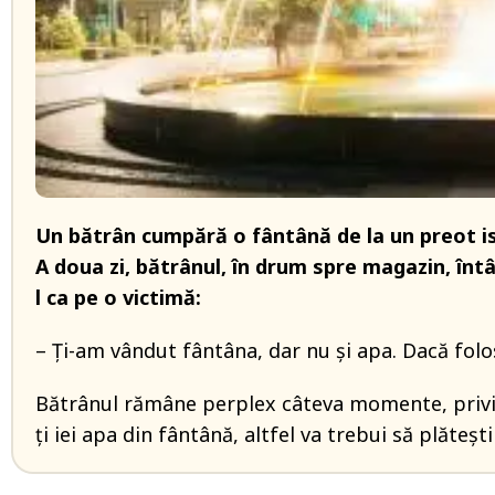
Un
b
ătr
ân
cump
ără
o
f
ântân
ă
de la un
preot
i
A
doua
zi,
bătr
ânul
,
în
drum
spre
magazin
,
înt
l
ca
pe
o
victim
ă
:
–
Ți
-am
v
ândut
fântâna
,
dar
nu
și
apa
.
Dacă
folo
Bătr
ânul
r
ăm
âne
perplex
câteva
momente
,
priv
ți
iei
apa
din
f
ântân
ă
,
altfel
va
trebui
să
plătești