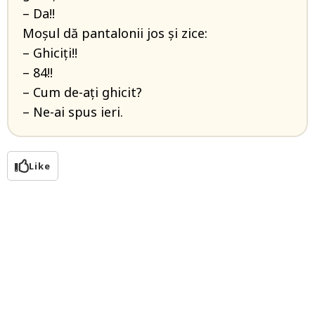
– Da!!
Moșul dă pantalonii jos și zice:
– Ghiciți!!
– 84!!
– Cum de-ați ghicit?
– Ne-ai spus ieri.
Like