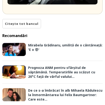
Citește tot bancul
Recomandări
Mirabela Grădinaru, umilită de o cântăreață:
'E o 😲'
Prognoza ANM pentru sfârșitul de
săptămână. Temperatirlile au scăzut cu
20°C față de vârful valului...
De ce s-a îmbrăcat în alb Mihaela Rădulescu
la înmormântarea lui Felix Baumgartner:
Care este...