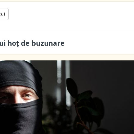
cul
ui hoţ de buzunare