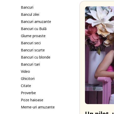
Bancuri
Bancul zilei
Bancuri amuzante
Bancuri cu Bulă
Glume proaste
Bancuri seci
Bancuri scurte
Bancuri cu blonde
Bancuri tari
Video
Ghicitori
Citate
Proverbe
Poze haioase
Meme-uri amuzante
Un pilot,