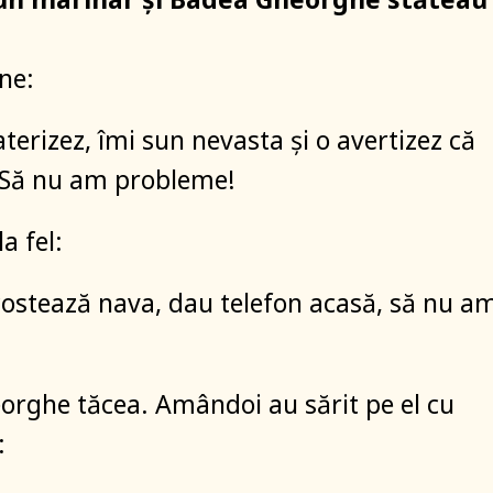
ne:
aterizez, îmi sun nevasta şi o avertizez că
 Să nu am probleme!
a fel:
costează nava, dau telefon acasă, să nu a
rghe tăcea. Amândoi au sărit pe el cu
: