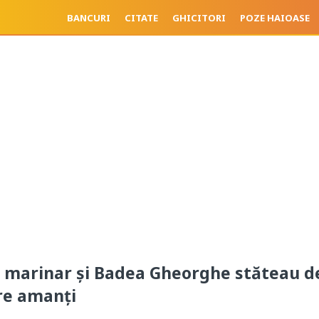
BANCURI
CITATE
GHICITORI
POZE HAIOASE
n marinar şi Badea Gheorghe stăteau d
re amanți