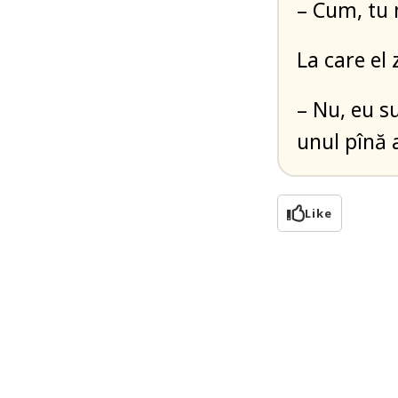
– Cum, tu n
La care el 
– Nu, eu s
unul pînă
Like