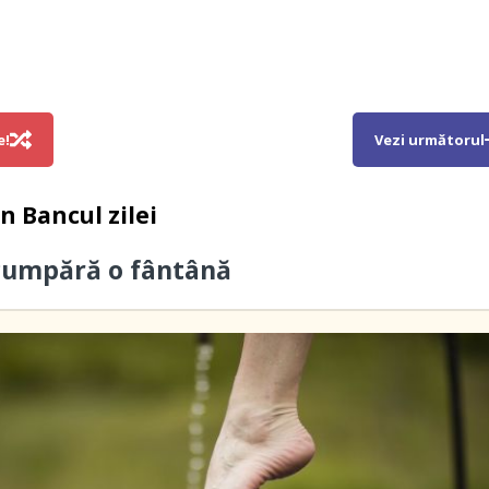
e!
Vezi următorul
in
Bancul zilei
cumpără o fântână