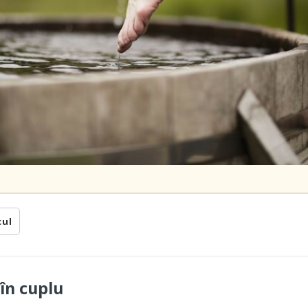
cul
în cuplu