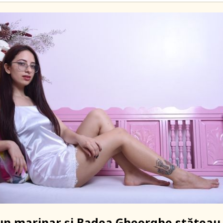
 un marinar şi Badea Gheorghe stăteau