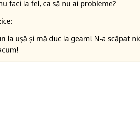
u faci la fel, ca să nu ai probleme?
zice:
un la uşă şi mă duc la geam! N-a scăpat ni
 acum!