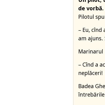
de vorbă.
Pilotul spu
– Eu, cînd 
am ajuns.
Marinarul l
– Cînd a a
neplăceri!
Badea Gheo
întrebările