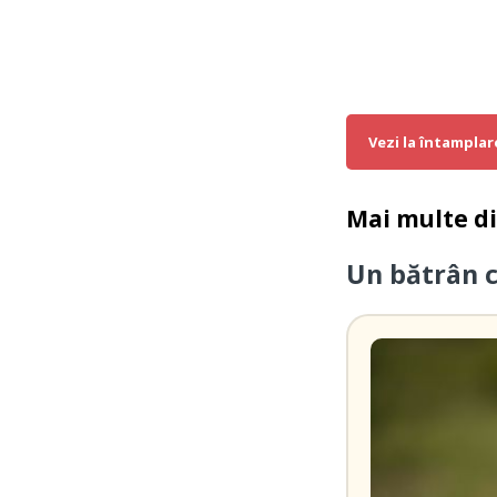
Vezi la întamplar
Mai multe d
Un bătrân 