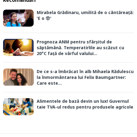
Recomandări
Mirabela Grădinaru, umilită de o cântăreață:
'E o 😲'
Prognoza ANM pentru sfârșitul de
săptămână. Temperatirlile au scăzut cu
20°C față de vârful valului...
De ce s-a îmbrăcat în alb Mihaela Rădulescu
la înmormântarea lui Felix Baumgartner:
Care este...
Alimentele de bază devin un lux! Guvernul
taie TVA-ul redus pentru produsele agricole