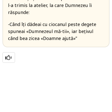
l-a trimis la atelier, la care Dumnezeu îi
răspunde:
-Când îți dădeai cu ciocanul peste degete
spuneai «Dumnezeul mă-tii», iar bețivul
când bea zicea «Doamne ajută»”
1