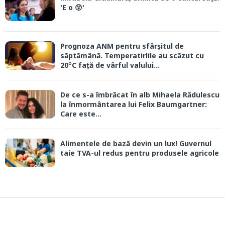
'E o 😲'
Prognoza ANM pentru sfârșitul de
săptămână. Temperatirlile au scăzut cu
20°C față de vârful valului...
De ce s-a îmbrăcat în alb Mihaela Rădulescu
la înmormântarea lui Felix Baumgartner:
Care este...
Alimentele de bază devin un lux! Guvernul
taie TVA-ul redus pentru produsele agricole