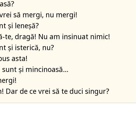
rasă?
vrei să mergi, nu mergi!
t şi leneşă?
-te, dragă! Nu am insinuat nimic!
t şi isterică, nu?
us asta!
i sunt şi mincinoasă…
ergi!
n! Dar de ce vrei să te duci singur?