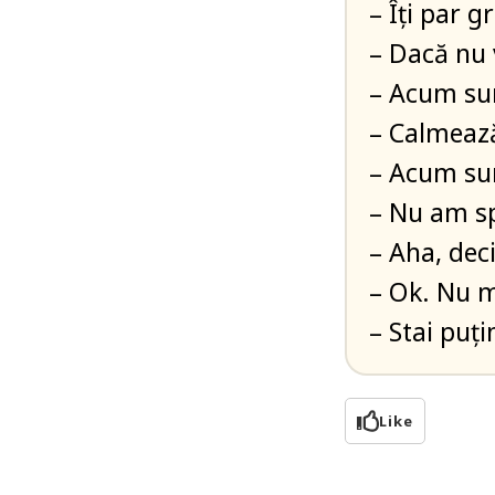
– Îţi par g
– Dacă nu 
– Acum sun
– Calmează
– Acum sun
– Nu am sp
– Aha, dec
– Ok. Nu m
– Stai puţi
Like