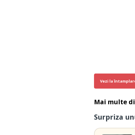
Vezi la întamplar
Mai multe d
Surpriza un