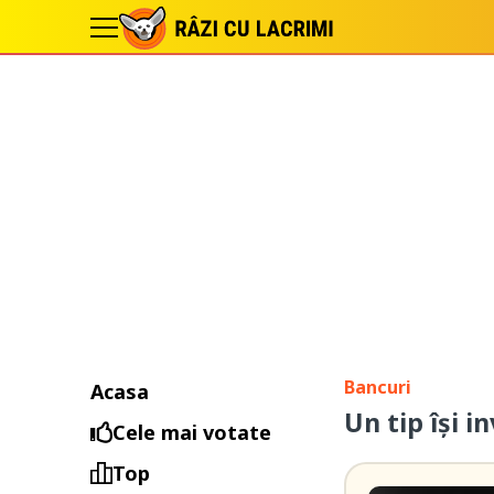
Bancuri
Acasa
Un tip își in
Cele mai votate
Top