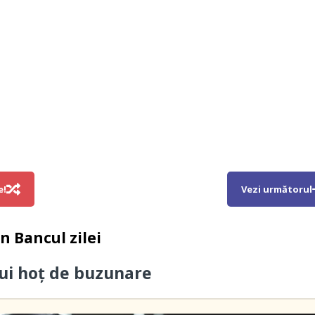
e!
Vezi următorul
in
Bancul zilei
ui hoţ de buzunare