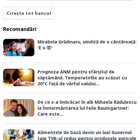
Citește tot bancul
Recomandări
Mirabela Grădinaru, umilită de o cântăreață:
'E o 😲'
Prognoza ANM pentru sfârșitul de
săptămână. Temperatirlile au scăzut cu
20°C față de vârful valului...
De ce s-a îmbrăcat în alb Mihaela Rădulescu
la înmormântarea lui Felix Baumgartner:
Care este...
Alimentele de bază devin un lux! Guvernul
taie TVA-ul redus pentru produsele agricole