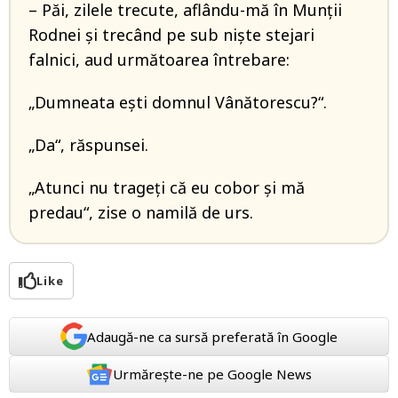
– Păi, zilele trecute, aflându-mă în Munţii
Rodnei şi trecând pe sub nişte stejari
falnici, aud următoarea întrebare:
„Dumneata eşti domnul Vânătorescu?“.
„Da“, răspunsei.
„Atunci nu trageţi că eu cobor şi mă
predau“, zise o namilă de urs.
Like
Adaugă-ne ca sursă preferată în Google
Urmărește-ne pe Google News