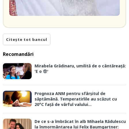
Citește tot bancul
Recomandări
Mirabela Grădinaru, umilită de o cântăreață:
'E o 😲'
Prognoza ANM pentru sfârșitul de
săptămână. Temperatirlile au scăzut cu
20°C față de vârful valului...
De ce s-a îmbrăcat în alb Mihaela Rădulescu
la înmormântarea lui Felix Baumgartner: