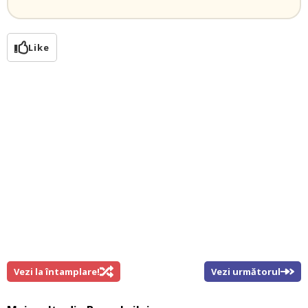
Like
Vezi la întamplare!
Vezi următorul