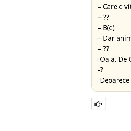
– Care e vi
– ??
– B(e)
– Dar anim
– ??
-Oaia. De 
-?
-Deoarece 
1