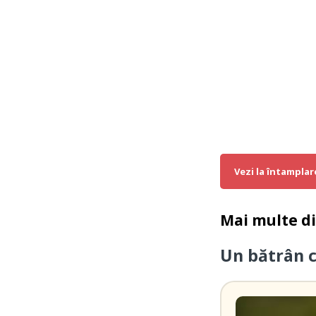
Vezi la întamplar
Mai multe d
Un bătrân 