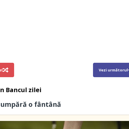
e!
Vezi următorul
in
Bancul zilei
cumpără o fântână