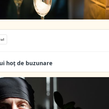
cul
ui hoţ de buzunare