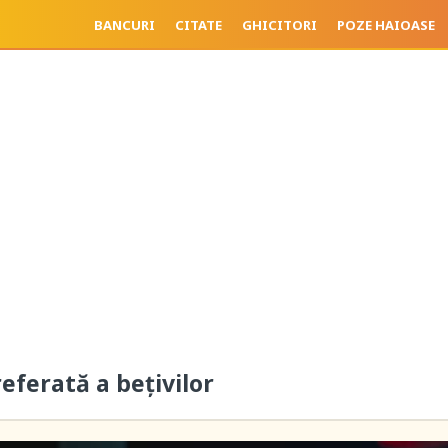
BANCURI
CITATE
GHICITORI
POZE HAIOASE
eferată a bețivilor