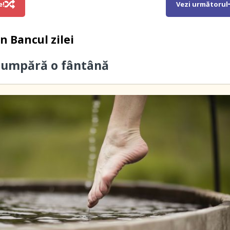
e!
Vezi următorul
in
Bancul zilei
cumpără o fântână