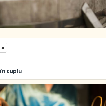
cul
în cuplu