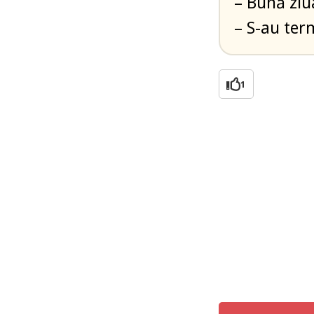
– Bună ziu
– S-au te
1