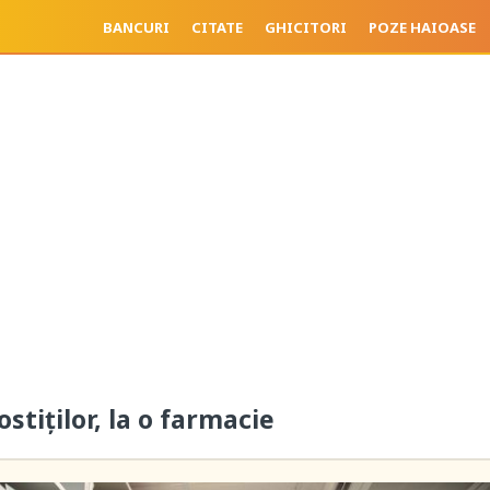
BANCURI
CITATE
GHICITORI
POZE HAIOASE
stiților, la o farmacie