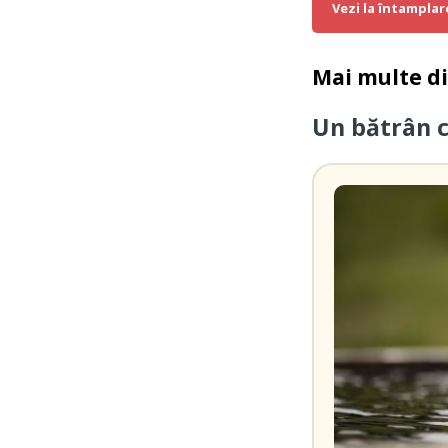
Vezi la întamplar
Mai multe d
Un bătrân 