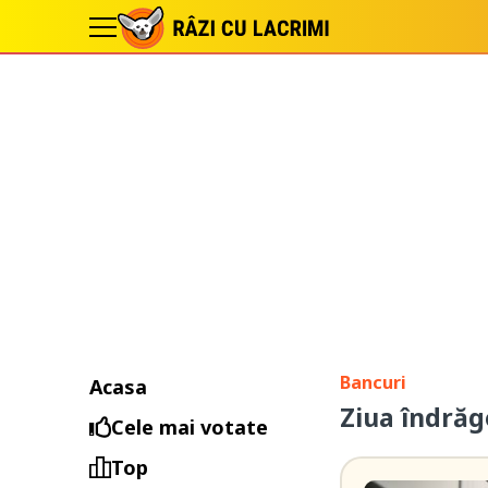
Bancuri
Acasa
Ziua îndrăgo
Cele mai votate
Top