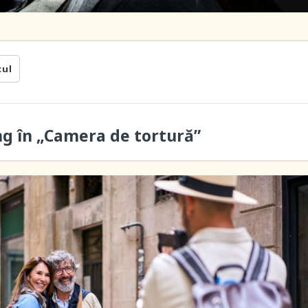
cul
ung în „Camera de tortură”