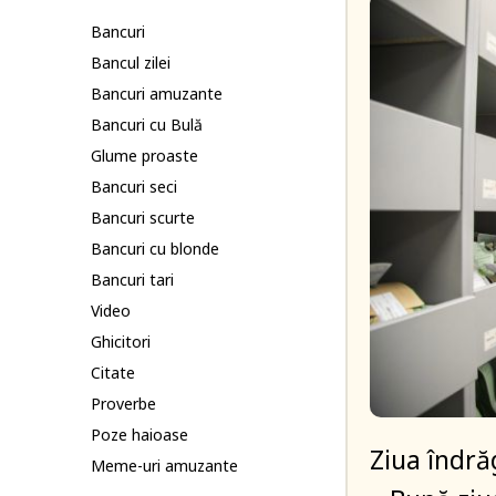
Bancuri
Bancul zilei
Bancuri amuzante
Bancuri cu Bulă
Glume proaste
Bancuri seci
Bancuri scurte
Bancuri cu blonde
Bancuri tari
Video
Ghicitori
Citate
Proverbe
Poze haioase
Ziua îndrăg
Meme-uri amuzante