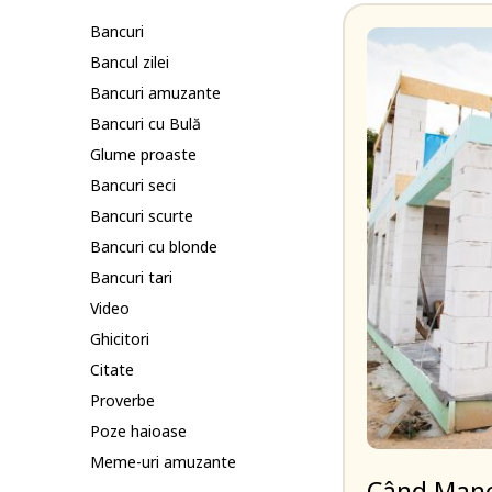
Bancuri
Bancul zilei
Bancuri amuzante
Bancuri cu Bulă
Glume proaste
Bancuri seci
Bancuri scurte
Bancuri cu blonde
Bancuri tari
Video
Ghicitori
Citate
Proverbe
Poze haioase
Meme-uri amuzante
Când Manol