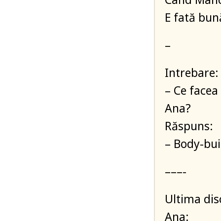
E fată bun
–
Intrebare:
– Ce facea
Ana?
Răspuns:
– Body-bui
–––-
Ultima dis
Ana: