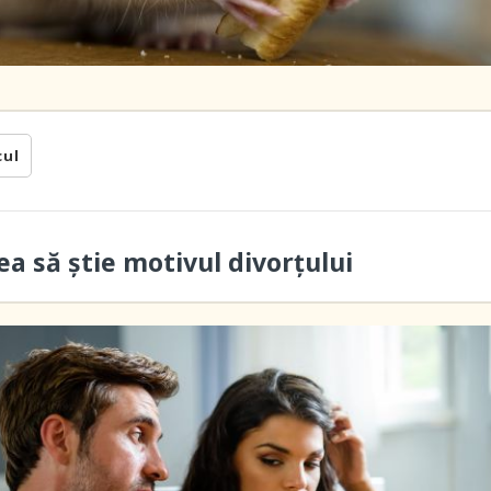
cul
ea să știe motivul divorţului