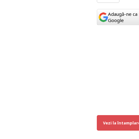
Adaugă-ne ca 
Google
Vezi la întamplar