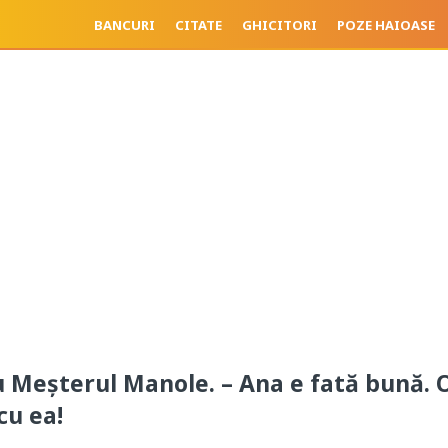
BANCURI
CITATE
GHICITORI
POZE HAIOASE
u Meșterul Manole. – Ana e fată bună. 
cu ea!