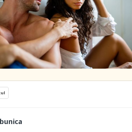
cul
 bunica