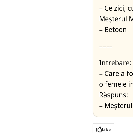
– Ce zici, 
Meșterul 
– Betoon
–––-
Intrebare:
– Care a f
o femeie i
Răspuns:
– Meșterul
Like