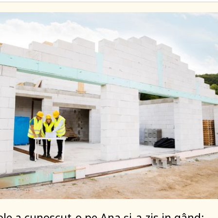
e a cunoscut-o pe Ana și-a zis in gând: