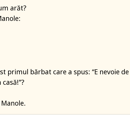
cum arăt?
Manole:
ost primul bărbat care a spus: “E nevoie de
n casă!”?
 Manole.