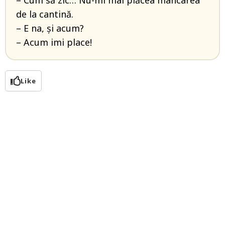
– Cum să zic… Nu-mi mai plăcea mâncarea
de la cantină.
– E na, și acum?
– Acum imi place!
Like