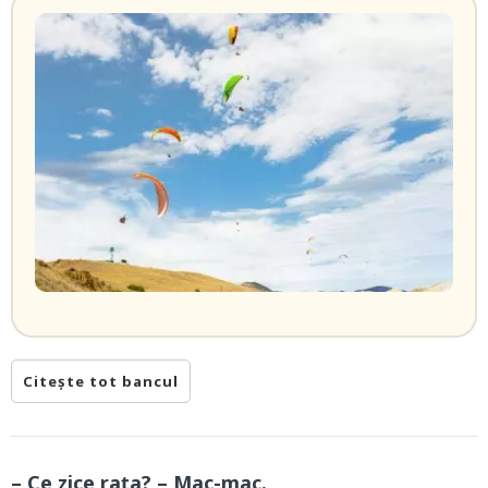
Citește tot bancul
– Ce zice rața? – Mac-mac.