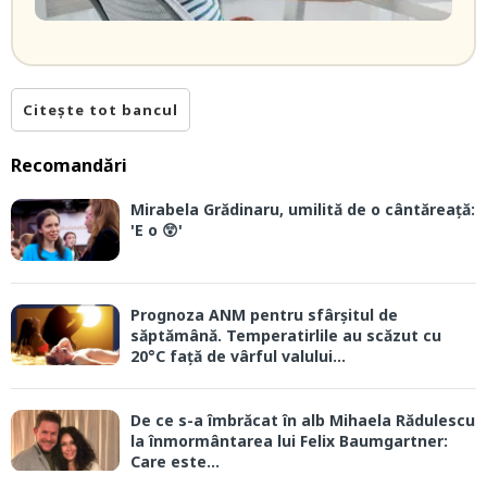
Citește tot bancul
Recomandări
Mirabela Grădinaru, umilită de o cântăreață:
'E o 😲'
Prognoza ANM pentru sfârșitul de
săptămână. Temperatirlile au scăzut cu
20°C față de vârful valului...
De ce s-a îmbrăcat în alb Mihaela Rădulescu
la înmormântarea lui Felix Baumgartner:
Care este...