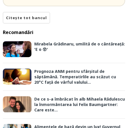
Citește tot bancul
Recomandări
Mirabela Grădinaru, umilită de o cântăreață:
'E o 😲'
Prognoza ANM pentru sfârșitul de
săptămână. Temperatirlile au scăzut cu
20°C față de vârful valului...
De ce s-a îmbrăcat în alb Mihaela Rădulescu
la înmormântarea lui Felix Baumgartner:
Care este...
Alimentele de bază devin un lux! Guvernul