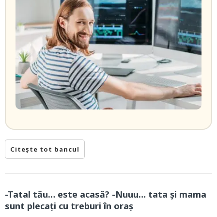
Citește tot bancul
-Tatal tău… este acasă? -Nuuu… tata și mama
sunt plecați cu treburi în oraș