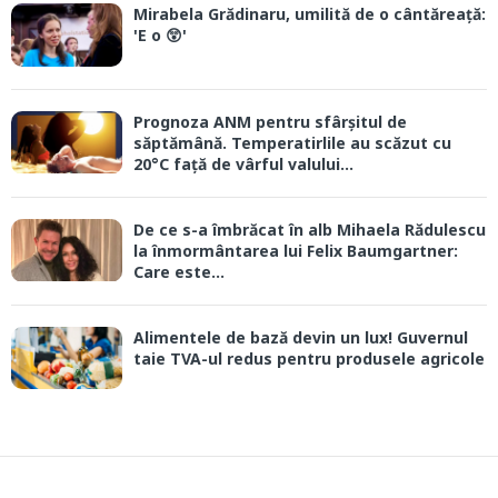
Mirabela Grădinaru, umilită de o cântăreață:
'E o 😲'
Prognoza ANM pentru sfârșitul de
săptămână. Temperatirlile au scăzut cu
20°C față de vârful valului...
De ce s-a îmbrăcat în alb Mihaela Rădulescu
la înmormântarea lui Felix Baumgartner:
Care este...
Alimentele de bază devin un lux! Guvernul
taie TVA-ul redus pentru produsele agricole