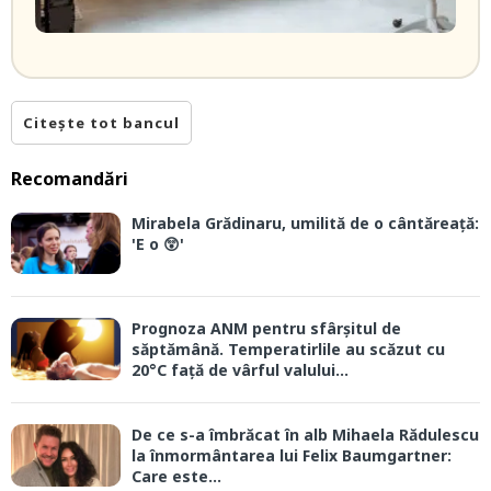
Citește tot bancul
Recomandări
Mirabela Grădinaru, umilită de o cântăreață:
'E o 😲'
Prognoza ANM pentru sfârșitul de
săptămână. Temperatirlile au scăzut cu
20°C față de vârful valului...
De ce s-a îmbrăcat în alb Mihaela Rădulescu
la înmormântarea lui Felix Baumgartner:
Care este...