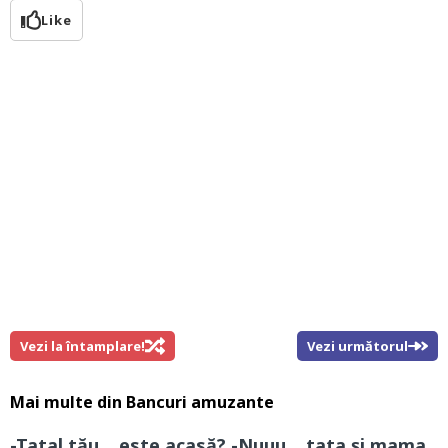
Like
Vezi la întamplare!
Vezi următorul
Mai multe din
Bancuri amuzante
-Tatal tău… este acasă? -Nuuu… tata și mama