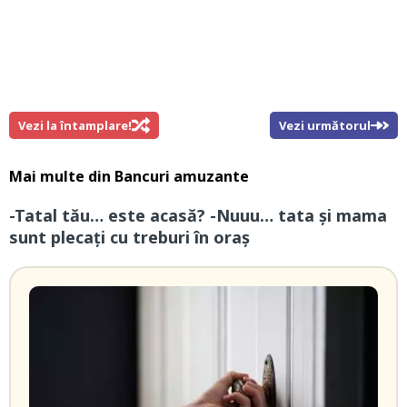
Vezi la întamplare!
Vezi următorul
Mai multe din
Bancuri amuzante
-Tatal tău… este acasă? -Nuuu… tata și mama
sunt plecați cu treburi în oraș