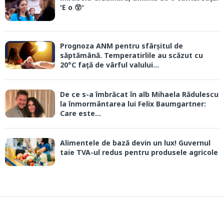
'E o 😲'
Prognoza ANM pentru sfârșitul de
săptămână. Temperatirlile au scăzut cu
20°C față de vârful valului...
De ce s-a îmbrăcat în alb Mihaela Rădulescu
la înmormântarea lui Felix Baumgartner:
Care este...
Alimentele de bază devin un lux! Guvernul
taie TVA-ul redus pentru produsele agricole