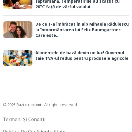
săptămână. Temperatirlile au scăzut cu
20°C față de vârful valului...
De ce s-a îmbrăcat în alb Mihaela Rădulescu
la înmormântarea lui Felix Baumgartner:
Care este...
Alimentele de bază devin un lux! Guvernul
taie TVA-ul redus pentru produsele agricole
© 2025 Razi cu lacrimi - All rights reserved
Termeni Și Condiții
Politica De Confidentialitate