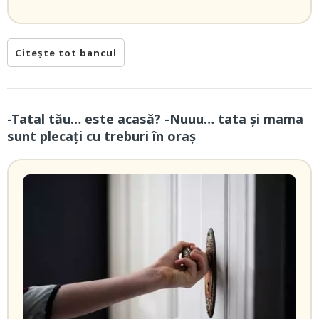
Citește tot bancul
-Tatal tău… este acasă? -Nuuu… tata și mama
sunt plecați cu treburi în oraș