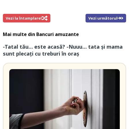
Vezi la întamplare!
Vezi următorul
Mai multe din
Bancuri amuzante
-Tatal tău… este acasă? -Nuuu… tata și mama
sunt plecați cu treburi în oraș