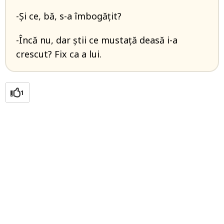
-Și ce, bă, s-a îmbogățit?
-Încă nu, dar știi ce mustață deasă i-a
crescut? Fix ca a lui.
1