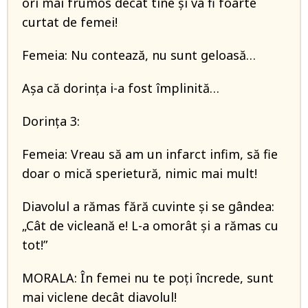
ori mai frumos decât tine și va fi foarte
curtat de femei!
Femeia: Nu contează, nu sunt geloasă…
Așa că dorința i-a fost împlinită…
Dorința 3:
Femeia: Vreau să am un infarct infim, să fie
doar o mică sperietură, nimic mai mult!
Diavolul a rămas fără cuvinte și se gândea:
„Cât de vicleană e! L-a omorât și a rămas cu
tot!”
MORALA: În femei nu te poți încrede, sunt
mai viclene decât diavolul!