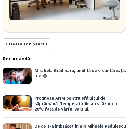
Citește tot bancul
Recomandări
Mirabela Grădinaru, umilită de o cântăreață:
'E o 😲'
Prognoza ANM pentru sfârșitul de
săptămână. Temperatirlile au scăzut cu
20°C față de vârful valului...
De ce s-a îmbrăcat în alb Mihaela Rădulescu