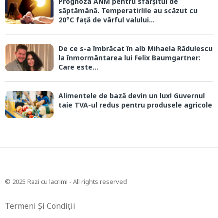
Prognoza ANM pentru sfârșitul de
săptămână. Temperatirlile au scăzut cu
20°C față de vârful valului...
De ce s-a îmbrăcat în alb Mihaela Rădulescu
la înmormântarea lui Felix Baumgartner:
Care este...
Alimentele de bază devin un lux! Guvernul
taie TVA-ul redus pentru produsele agricole
© 2025 Razi cu lacrimi - All rights reserved
Termeni Și Condiții