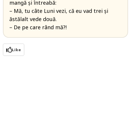
mangă și întreabă:
– Mă, tu câte Luni vezi, că eu vad trei și
ăstălalt vede două.
– De pe care rând mă?!
Like