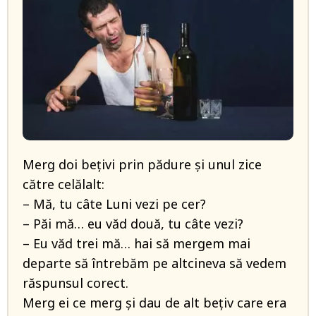
Merg doi bețivi prin pădure și unul zice
către celălalt:
– Mă, tu câte Luni vezi pe cer?
– Păi mă… eu văd două, tu câte vezi?
– Eu văd trei mă… hai să mergem mai
departe să întrebăm pe altcineva să vedem
răspunsul corect.
Merg ei ce merg și dau de alt bețiv care era