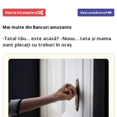
Vezi la întamplare!
Vezi următorul
Mai multe din
Bancuri amuzante
-Tatal tău… este acasă? -Nuuu… tata și mama
sunt plecați cu treburi în oraș