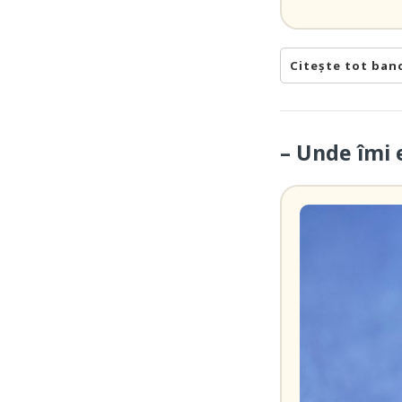
Citește tot ban
– Unde îmi 