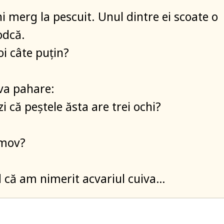
ni merg la pescuit. Unul dintre ei scoate o
odcă.
oi câte puțin?
va pahare:
zi că peștele ăsta are trei ochi?
 mov?
 că am nimerit acvariul cuiva…