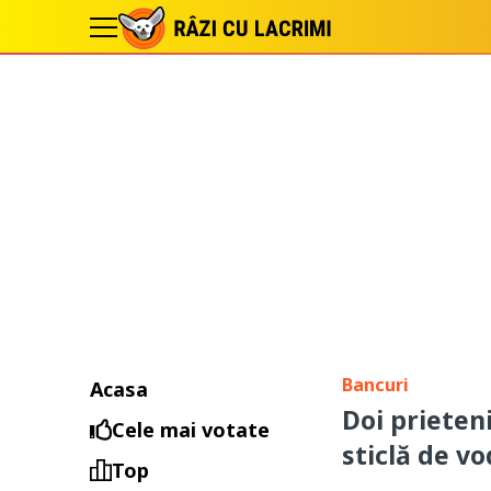
Bancuri
Acasa
Doi prieten
Cele mai votate
sticlă de v
Top