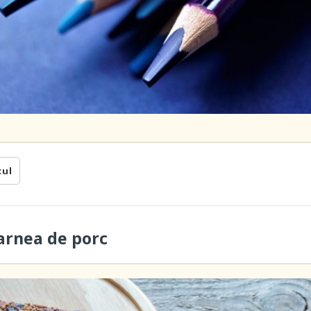
cul
carnea de porc