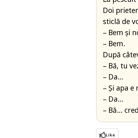
Doi priete
sticlă de v
– Bem și n
– Bem.
După câte
– Bă, tu ve
– Da…
– Și apa e
– Da…
– Bă… cred
Like