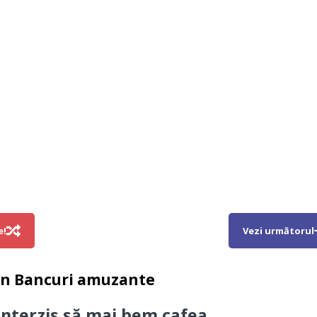
e!
Vezi următorul
in
Bancuri amuzante
 interzis să mai bem cafea