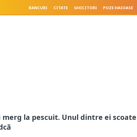
BANCURI
CITATE
GHICITORI
POZE HAIOASE
i merg la pescuit. Unul dintre ei scoate
odcă