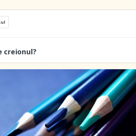
cul
e creionul?