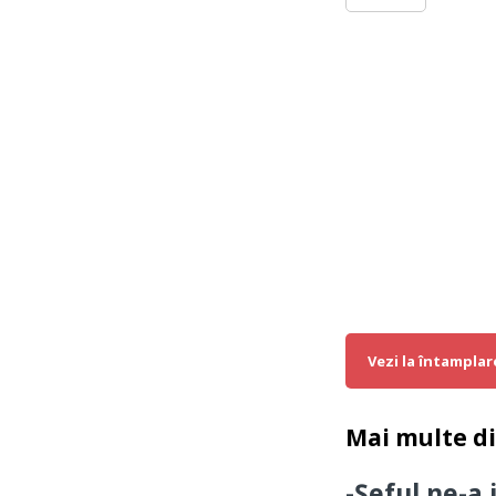
Vezi la întamplar
Mai multe d
-Șeful ne-a