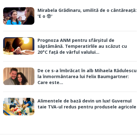
Mirabela Grădinaru, umilită de o cântăreață:
'E o 😲'
Prognoza ANM pentru sfârșitul de
săptămână. Temperatirlile au scăzut cu
20°C față de vârful valului...
De ce s-a îmbrăcat în alb Mihaela Rădulescu
la înmormântarea lui Felix Baumgartner:
Care este...
Alimentele de bază devin un lux! Guvernul
taie TVA-ul redus pentru produsele agricole