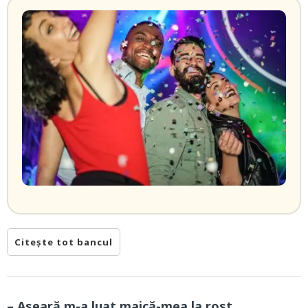
Citește tot bancul
– Aseară m-a luat maică-mea la rost