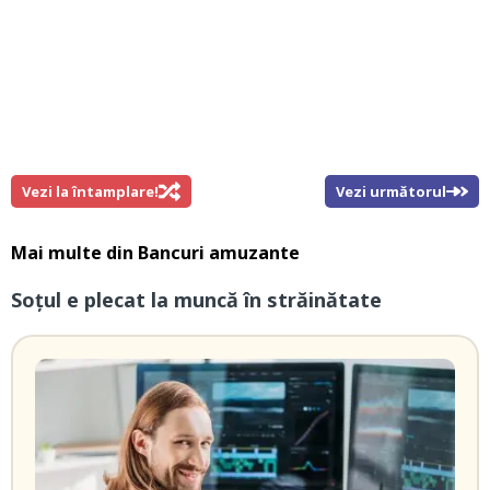
Vezi la întamplare!
Vezi următorul
Mai multe din
Bancuri amuzante
Soțul e plecat la muncă în străinătate