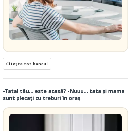
Citește tot bancul
-Tatal tău… este acasă? -Nuuu… tata și mama
sunt plecați cu treburi în oraș