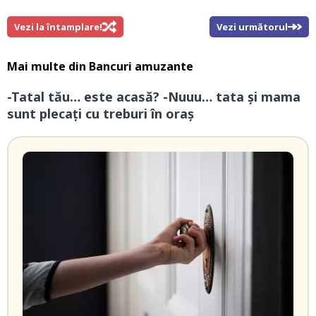
Vezi la întamplare!
Vezi următorul
Mai multe din
Bancuri amuzante
-Tatal tău… este acasă? -Nuuu… tata și mama
sunt plecați cu treburi în oraș