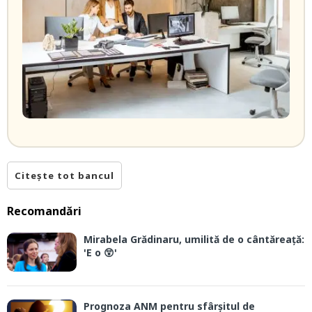
Citește tot bancul
Recomandări
Mirabela Grădinaru, umilită de o cântăreață:
'E o 😲'
Prognoza ANM pentru sfârșitul de