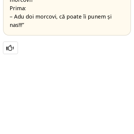
Prima:
– Adu doi morcovi, că poate îi punem şi
nas!!!”
1