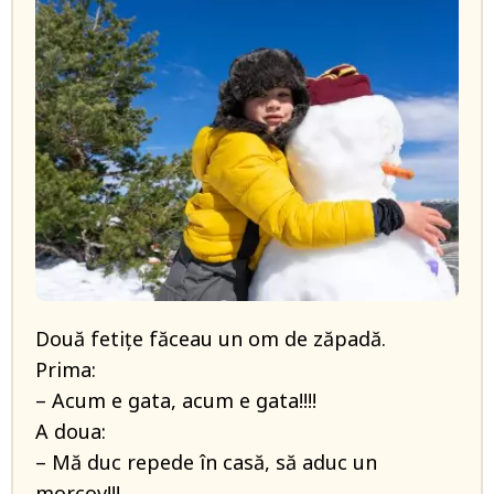
Două fetiţe făceau un om de zăpadă.
Prima:
– Acum e gata, acum e gata!!!!
A doua:
– Mă duc repede în casă, să aduc un
morcov!!!