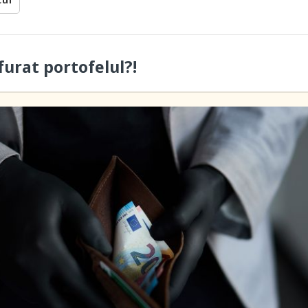
cul
furat portofelul?!