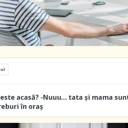
cul
 este acasă? -Nuuu… tata și mama sun
reburi în oraș