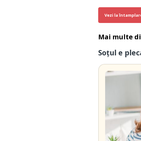
Vezi la întamplar
Mai multe d
Soțul e ple