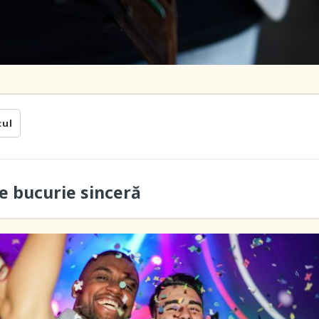
cul
 bucurie sinceră