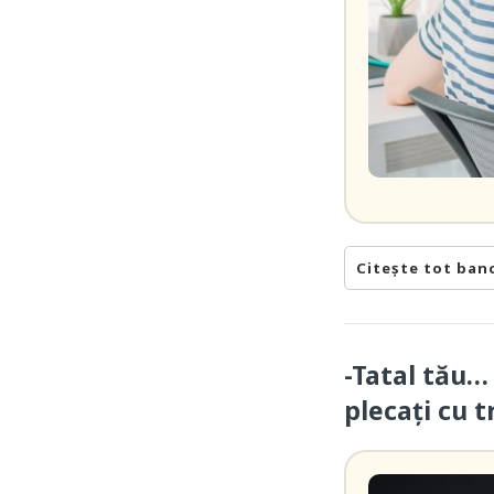
Citește tot ban
-Tatal tău…
plecați cu t