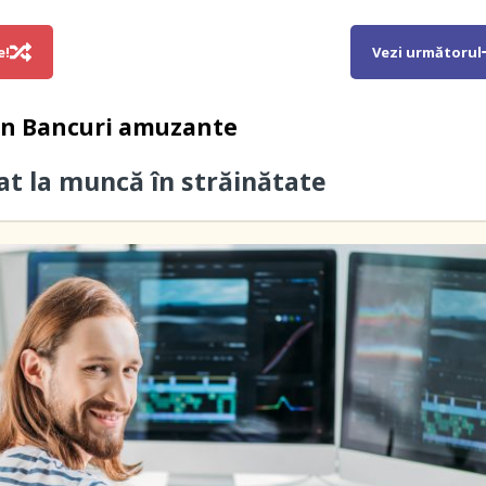
e!
Vezi următorul
in
Bancuri amuzante
cat la muncă în străinătate