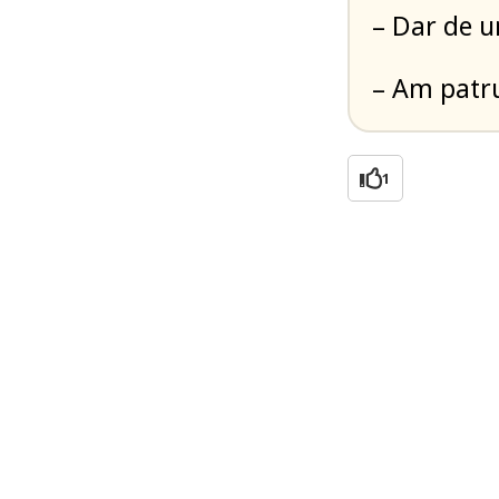
– Dar de u
– Am patru
1