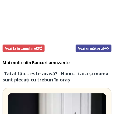
Vezi la întamplare!
Vezi următorul
Mai multe din
Bancuri amuzante
-Tatal tău… este acasă? -Nuuu… tata și mama
sunt plecați cu treburi în oraș