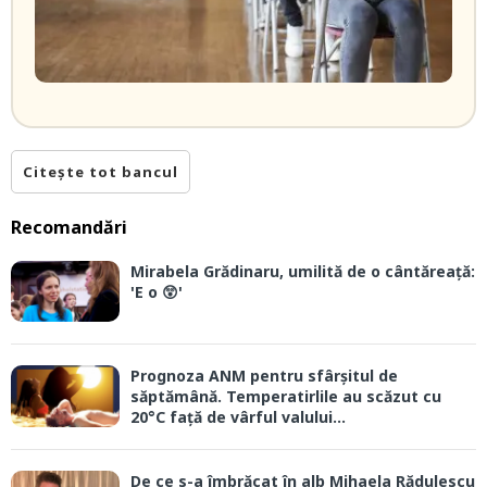
Citește tot bancul
Recomandări
Mirabela Grădinaru, umilită de o cântăreață:
'E o 😲'
Prognoza ANM pentru sfârșitul de
săptămână. Temperatirlile au scăzut cu
20°C față de vârful valului...
De ce s-a îmbrăcat în alb Mihaela Rădulescu