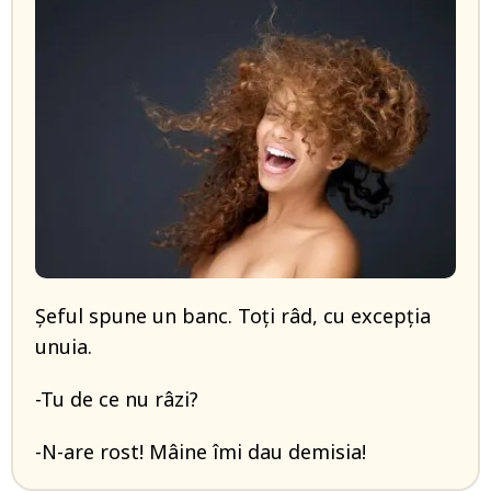
Șeful spune un banc. Toți râd, cu excepția
unuia.
-Tu de ce nu râzi?
-N-are rost! Mâine îmi dau demisia!