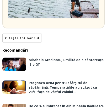
Citește tot bancul
Recomandări
Mirabela Grădinaru, umilită de o cântăreață:
'E o 😲'
Prognoza ANM pentru sfârșitul de
săptămână. Temperatirlile au scăzut cu
20°C față de vârful valului...
De ce s-a îmbrăcat în alb Mihaela Rădulescu