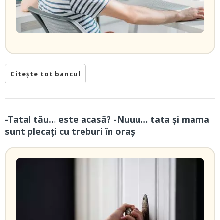
Citește tot bancul
-Tatal tău… este acasă? -Nuuu… tata și mama
sunt plecați cu treburi în oraș