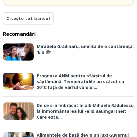
Citește tot bancul
Recomandări
Mirabela Grădinaru, umilită de o cântăreață:
'E o 😲'
Prognoza ANM pentru sfârșitul de
săptămână. Temperatirlile au scăzut cu
20°C față de vârful valului...
De ce s-a îmbrăcat în alb Mihaela Rădulescu
la înmormântarea lui Felix Baumgartner:
Care este...
Alimentele de bază devin un lux! Guvernul