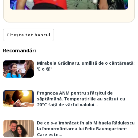
Citește tot bancul
Recomandări
Mirabela Grădinaru, umilită de o cântăreață:
'E o 😲'
Prognoza ANM pentru sfârșitul de
săptămână. Temperatirlile au scăzut cu
20°C față de vârful valului...
De ce s-a îmbrăcat în alb Mihaela Rădulescu
la înmormântarea lui Felix Baumgartner:
Care este...