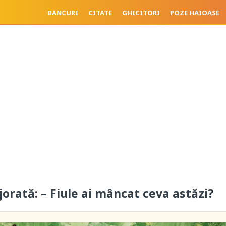
BANCURI
CITATE
GHICITORI
POZE HAIOASE
orată: – Fiule ai mâncat ceva astăzi?