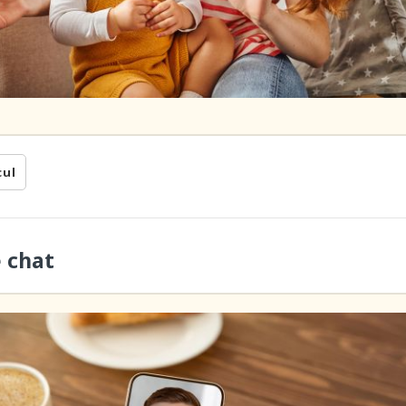
cul
e chat