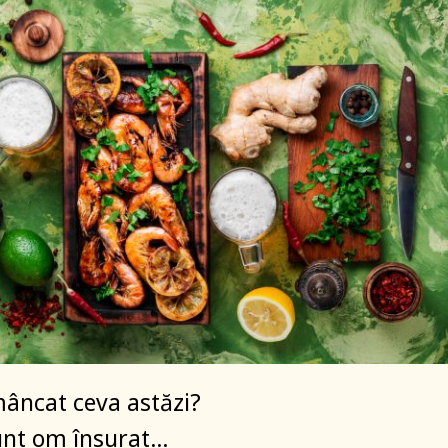
 mâncat ceva astăzi?
nt om însurat…