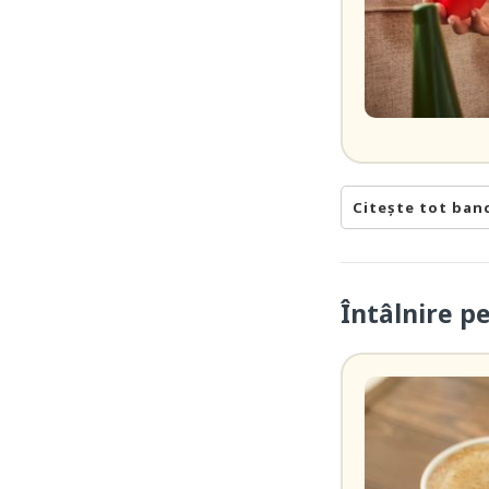
Citește tot ban
Întâlnire p