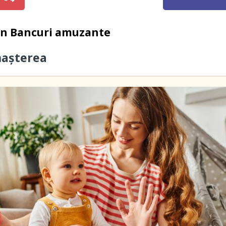
in
Bancuri amuzante
 nașterea