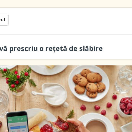
cul
vă prescriu o reţetă de slăbire