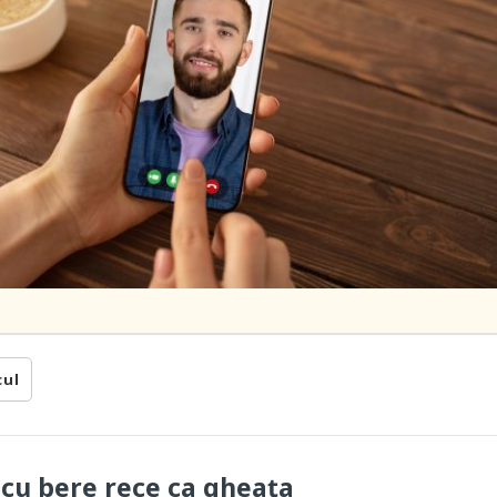
cul
l cu bere rece ca gheața