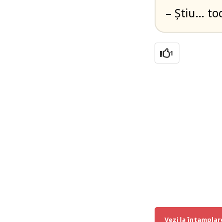
– Știu… to
1
Vezi la întamplar