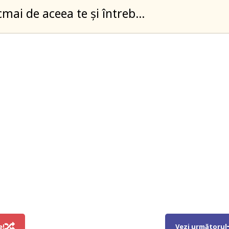
cmai de aceea te și întreb…
e!
Vezi următorul