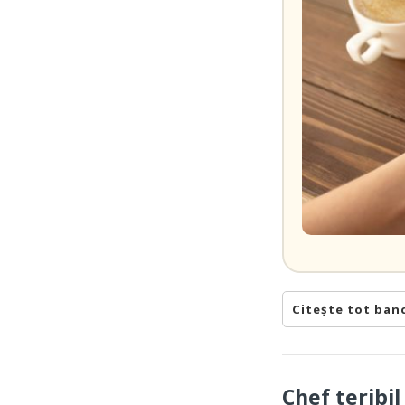
Citește tot ban
Chef teribi