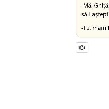
-Mă, Ghiță
să-l aștept
-Tu, mami!
1