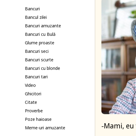
Bancuri
Bancul zilei
Bancuri amuzante
Bancuri cu Bulă
Glume proaste
Bancuri seci
Bancuri scurte
Bancuri cu blonde
Bancuri tari
Video
Ghicitori
Citate
Proverbe
Poze haioase
-Mami, eu 
Meme-uri amuzante