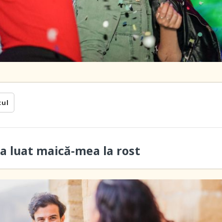
cul
a luat maică-mea la rost