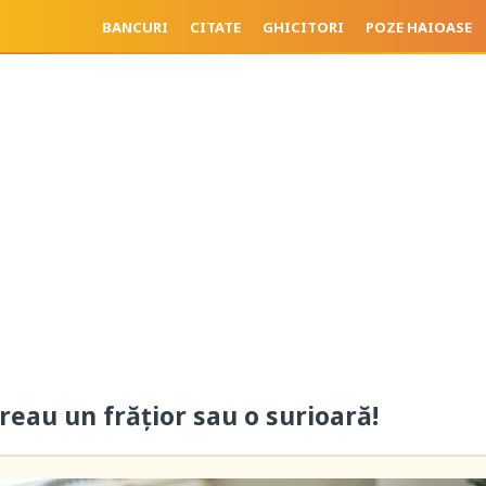
BANCURI
CITATE
GHICITORI
POZE HAIOASE
reau un frățior sau o surioară!