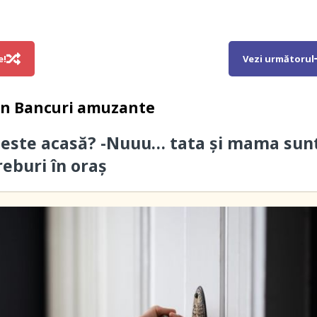
e!
Vezi următorul
in
Bancuri amuzante
 este acasă? -Nuuu… tata și mama sun
reburi în oraș