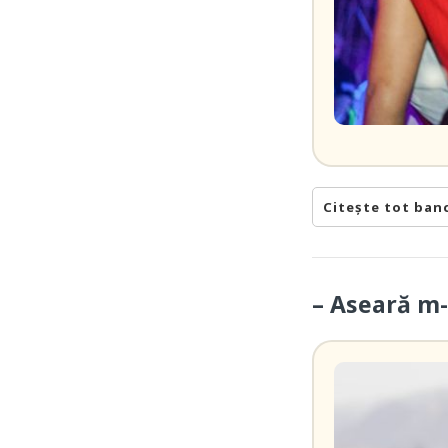
Citește tot ban
– Aseară m-