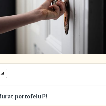
cul
furat portofelul?!