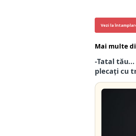
Vezi la întamplar
Mai multe d
-Tatal tău…
plecați cu t