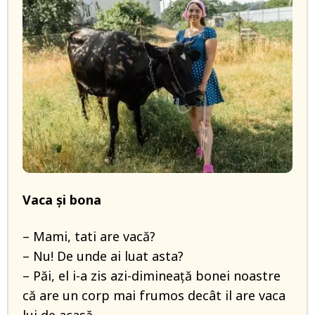
Vaca și bona
– Mami, tati are vacă?
– Nu! De unde ai luat asta?
– Păi, el i-a zis azi-dimineață bonei noastre
că are un corp mai frumos decât il are vaca
lui de acasă…