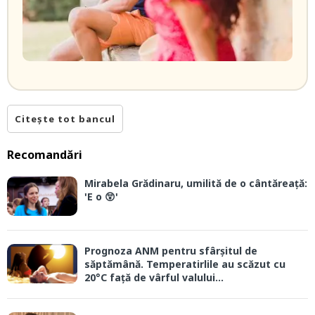
Citește tot bancul
Recomandări
Mirabela Grădinaru, umilită de o cântăreață:
'E o 😲'
Prognoza ANM pentru sfârșitul de
săptămână. Temperatirlile au scăzut cu
20°C față de vârful valului...